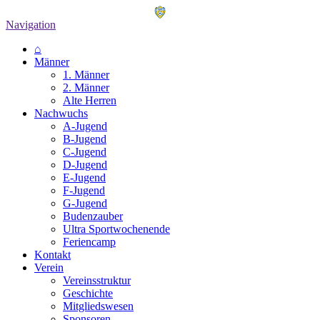
Navigation
⌂
Männer
1. Männer
2. Männer
Alte Herren
Nachwuchs
A-Jugend
B-Jugend
C-Jugend
D-Jugend
E-Jugend
F-Jugend
G-Jugend
Budenzauber
Ultra Sportwochenende
Feriencamp
Kontakt
Verein
Vereinsstruktur
Geschichte
Mitgliedswesen
Sponsoren