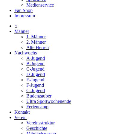
Medienservice
Fan Shop
Impressum
⌂
Männer
1. Männer
2. Männer
Alte Herren
Nachwuchs
A-Jugend
B-Jugend
C-Jugend
D-Jugend
E-Jugend
F-Jugend
G-Jugend
Budenzauber
Ultra Sportwochenende
Feriencamp
Kontakt
Verein
Vereinsstruktur
Geschichte
Mitgliedswesen